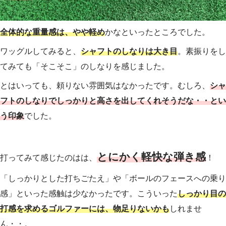
全体的な重量感は、やや軽め
かなといったところでした。
ワッグルしてみると、
シャフトのしなりは大き目
。素振りをし
てみても「そこそこ」のしなりを感じました。
とはいっても、頼りない雰囲気はなかったです。むしろ、
シャ
フトのしなりでしっかりと高さを出してくれそうだな・・とい
う印象
でした。
とにかく
軽快な弾き感
打ってみて感じたのはは、
！
「しっかりとした打ちごたえ」や「ボールのフェースへの乗り
感」といった感触は少なかったです。こういった
しっかり目の
打感を求めるゴルファーには、物足りないかも
しれませ
ん・・。