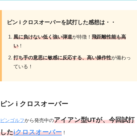
ピン i クロスオーバーを試打した感想は・・
風に負けない低く強い弾道
が特徴！
飛距離性能も高
い
！
打ち手の意思に敏感に反応する、高い操作性
が備わっ
ている！
ピン i クロスオーバー
アイアン型UTが、今回試打
ピンゴルフ
から発売中の
した
iクロスオーバー
！