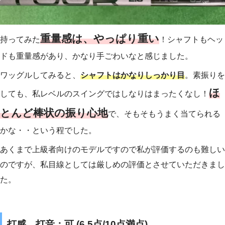
重量感は、やっぱり重い
持ってみた
！シャフトもヘッ
ドも重量感があり、かなり手ごわいなと感じました。
ワッグルしてみると、
シャフトはかなりしっかり目
。素振りを
ほ
しても、私レベルのスイングではしなりはまったくなし！
とんど棒状の振り心地
で、そもそもうまく当てられる
かな・・という程でした。
あくまで上級者向けのモデルですので私が評価するのも難しい
のですが、私目線としては厳しめの評価とさせていただきまし
た。
打感、打音：可 (6.5点/10点満点)