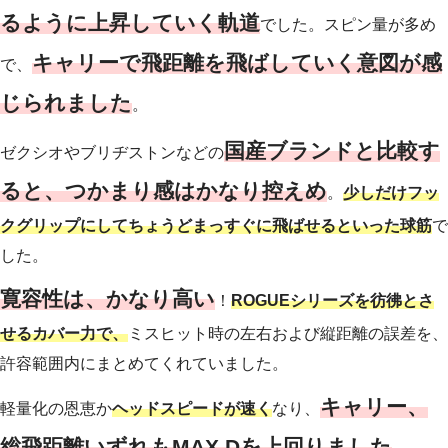
るように上昇していく軌道
でした。スピン量が多め
キャリーで飛距離を飛ばしていく意図が感
で、
じられました
。
国産ブランドと比較す
ゼクシオやブリヂストンなどの
ると、つかまり感はかなり控えめ
。
少しだけフッ
クグリップにしてちょうどまっすぐに飛ばせるといった球筋
で
した。
寛容性は、かなり高い
！
ROGUEシリーズを彷彿とさ
せるカバー力で、
ミスヒット時の左右および縦距離の誤差を、
許容範囲内にまとめてくれていました。
キャリー、
軽量化の恩恵か
ヘッドスピードが速く
なり、
総飛距離いずれもMAX Dを上回りました