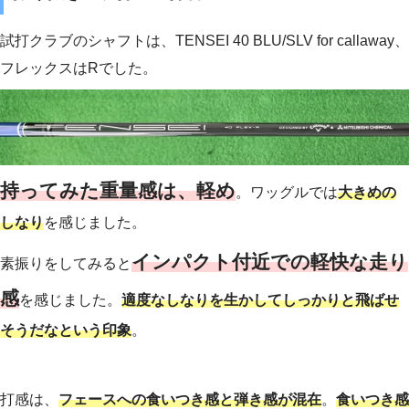
試打クラブのシャフトは、TENSEI 40 BLU/SLV for callaway、
フレックスはRでした。
持ってみた重量感は、軽め
。ワッグルでは
大きめの
しなり
を感じました。
インパクト付近での軽快な走り
素振りをしてみると
感
を感じました。
適度なしなりを生かしてしっかりと飛ばせ
そうだなという印
象
。
打感は、
フェースへの食いつき感と弾き感が混在
。
食いつき感